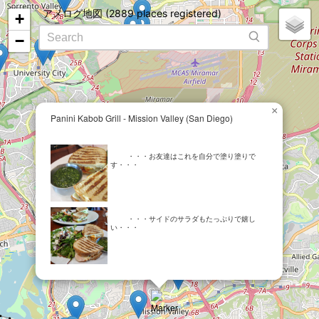
アメログ地図 (2889 places registered)
+
−
×
Panini Kabob Grill - Mission Valley (San Diego)
お友達はこれを自分で塗り塗りで
す
サイドのサラダもたっぷりで嬉し
い