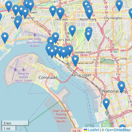
3 km
1 mi
Leaflet
|
©
OpenStreetMap