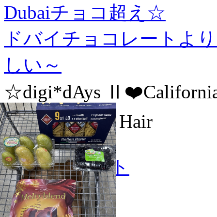
Dubaiチョコ超え☆
ドバイチョコレートより
しい～
☆digi*dAys Ⅱ❤️Californ
Doliche Angel Hair
2025-12-11
#チョコレート