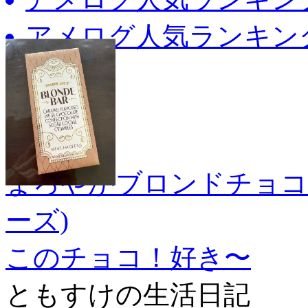
アメログ人気ランキング
まろやかブロンドチョコ
ーズ)
このチョコ！好き〜
ともすけの生活日記