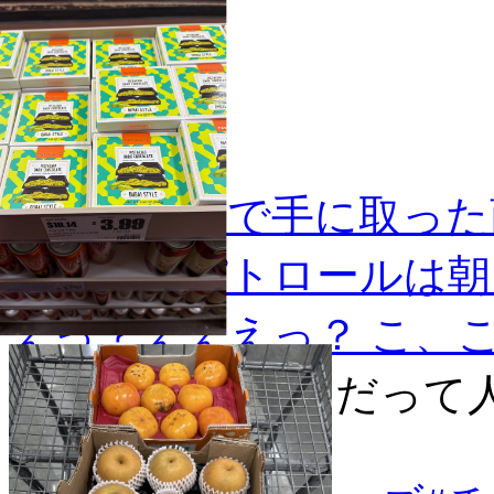
＃レジ周りで手に取った
レジョ・パトロールは朝
えっ？えええっ？ こ、
Every Day in NY♪
2025-12-2